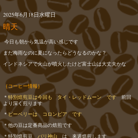
2025年6月18日水曜日
晴天
今日も朝から気温が高い感じです
まだ梅雨なのに夏になったらどうなるのかな？
インドネシアで火山が噴火したけど富士山は大丈夫かな
｛コーヒー情報｝
＊
特別焙煎豆は今回も タイ・レッドムーン です
前回
より深く煎ります
＊
ピーベリーは コロンビア です
＊他の豆は定番商品の焙煎です
＊特別焙煎豆
バリ神山
は 来週焙煎します