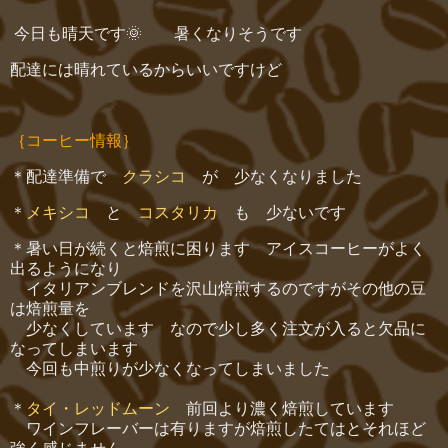
今日も晴天です🌞 暑くなりそうです
配達には晴れているからいいですけど
｛コーヒー情報｝
＊配達準備で
クラシコ
が 少なくなりました
＊
メキシコ
と
コスタリカ
も 少ないです
＊暑い日が続くと焙煎に困ります アイスコーヒーがよく
出るようになり
イタリアンブレンドを沢山焙煎するのですがその他の豆
は焙煎量を
少なくしています なので少し多く注文が入ると欠品に
なってしまいます
今回も中煎りが少なくなってしまいました
＊
タイ・レッドムーン
前回より濃く焙煎しています
ワインフレーバーは有りますが焙煎したてはとそれほど