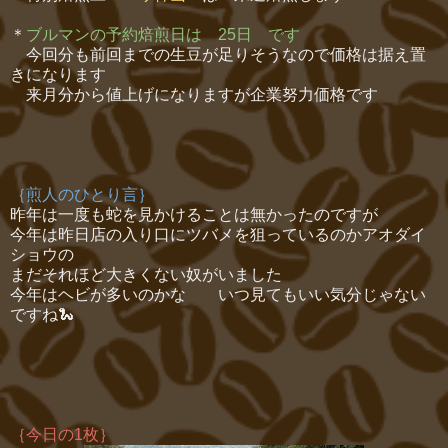
＊
ブルマンの予約焙煎日は 25日 です
今回分も前回までの生豆が足りそうなので価格は据え置
きになります
来月分から値上げになりますが企業努力価格です
｛煎人のひとり言｝
昨年は一度も蛇を見かけることは無かったのですが
今年は昨日店の入り口にツバメを狙っているのかアオダイ
ショウの
まだそれほど大きくない奴がいました
今年はヘビが多いのかな いつ見てもいい気分じゃない
ですね🐍
｛今日の1枚｝