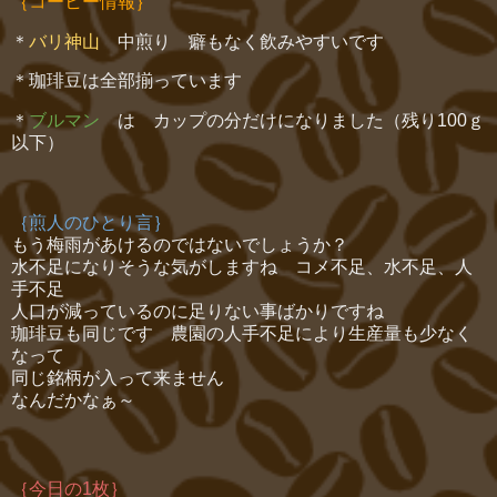
｛コーヒー情報｝
＊
バリ神山
中煎り 癖もなく飲みやすいです
＊珈琲豆は全部揃っています
＊
ブルマン
は カップの分だけになりました（残り100ｇ
以下）
｛煎人のひとり言｝
もう梅雨があけるのではないでしょうか？
水不足になりそうな気がしますね コメ不足、水不足、人
手不足
人口が減っているのに足りない事ばかりですね
珈琲豆も同じです 農園の人手不足により生産量も少なく
なって
同じ銘柄が入って来ません
なんだかなぁ～
｛今日の1枚｝