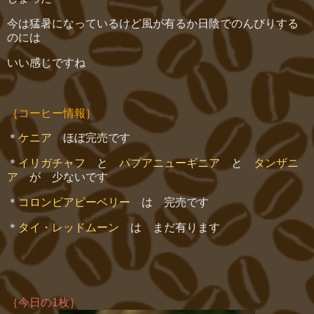
今は猛暑になっているけど風が有るか日陰でのんびりする
のには
いい感じですね
｛コーヒー情報｝
＊
ケニア
ほぼ完売です
＊
イリガチャフ
と
パプアニューギニア
と
タンザニ
ア
が 少ないです
＊
コロンビアピーベリー
は 完売です
＊
タイ・レッドムーン
は まだ有ります
｛今日の1枚｝