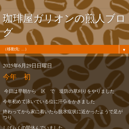
珈琲屋ガリオンの煎人ブロ
グ
▼
2025年6月29日日曜日
今年 初
今日は早朝から 区 で 堤防の草刈りをやりました
今年初めて泳いでいる位に汗💦をかきました
終わってから家に着いたら脱水症状に近かったようで足が
つり
しばらくの間休んでいました