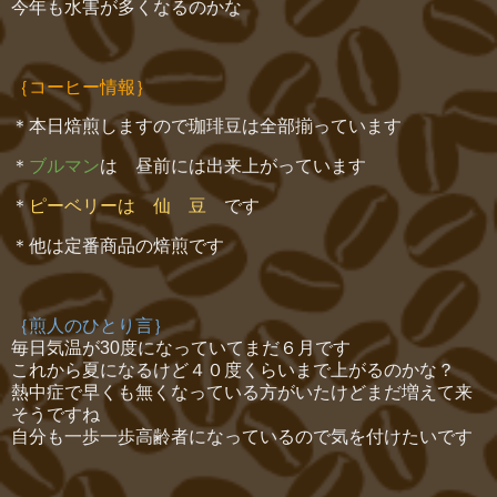
今年も水害が多くなるのかな
｛コーヒー情報｝
＊本日焙煎しますので珈琲豆は全部揃っています
＊
ブルマン
は 昼前には出来上がっています
＊
ピーベリーは 仙 豆
です
＊他は定番商品の焙煎です
｛煎人のひとり言｝
毎日気温が30度になっていてまだ６月です
これから夏になるけど４０度くらいまで上がるのかな？
熱中症で早くも無くなっている方がいたけどまだ増えて来
そうですね
自分も一歩一歩高齢者になっているので気を付けたいです