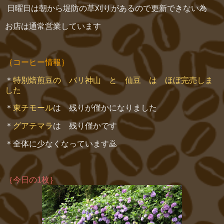
日曜日は朝から堤防の草刈りがあるので更新できない為
お店は通常営業しています
｛コーヒー情報｝
＊
特別焙煎豆の バリ神山 と 仙豆 は ほぼ完売しま
した
＊
東チモール
は 残りが僅かになりました
＊
グアテマラ
は 残り僅かです
＊全体に少なくなっています🙇
｛今日の1枚｝