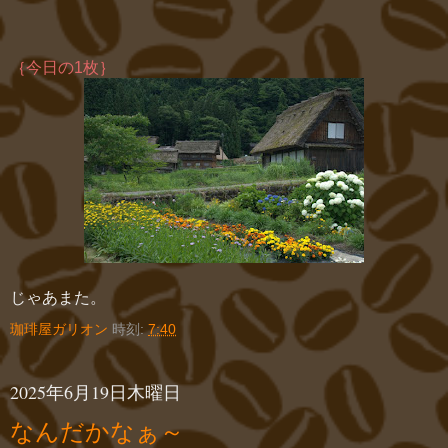
｛今日の1枚｝
じゃあまた。
珈琲屋ガリオン
時刻:
7:40
2025年6月19日木曜日
なんだかなぁ～