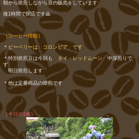
朝から焙煎しながら豆の販売をしています
後1時間で閉店です🙇
｛コーヒー情報｝
＊
ピーベリーは コロンビア です
＊特別焙煎豆は今回も
タイ・レッドムーン
中深煎りで
す
明日焙煎します
＊他は定番商品の焙煎です
｛今日の1枚｝