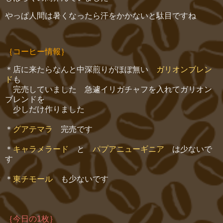
やっぱ人間は暑くなったら汗をかかないと駄目ですね
｛コーヒー情報｝
＊店に来たらなんと中深煎りがほぼ無い
ガリオンブレン
ド
も
完売していました 急遽イリガチャフを入れてガリオン
ブレンドを
少しだけ作りました
＊
グアテマラ
完売です
＊
キャラメラード
と
パプアニューギニア
は少ないで
す
＊
東チモール
も少ないです
｛今日の1枚｝