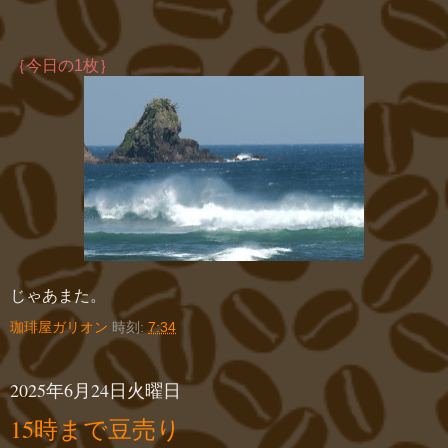
｛今日の1枚｝
じゃあまた。
珈琲屋ガリオン
時刻:
7:34
2025年6月24日火曜日
15時まで豆売り