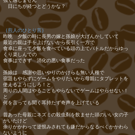
強く感じません
日にちが経つとどうかな？
｛煎人のひとり言｝
昨晩 夕飯の時に長男の嫁と孫娘が大げんかしていて
最近の親は手を上げないから長引く一方で
食卓に座って夕飯を食べている頭の上でバトルだからゆっ
くり楽しんでの
食事はできず 消化の悪い食事だった
孫娘は 感謝や思いやりのかけらも無い人種で
宿題もやらずにゲームをやりたいから母親にタブレットを
使えるようにしろ！と
周りの人間はやることもやらないでゲームはやらせない！
と
何を言っても聞く耳持たず奇声を上げている
昔あった母親にネズミの殺虫剤を飲ませた頭のいい女の子
がいたけど
余りかかわって逆恨みされても嫌だからなるべくかかわら
ないように