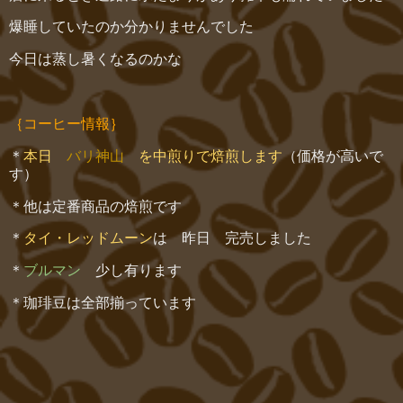
爆睡していたのか分かりませんでした
今日は蒸し暑くなるのかな
｛コーヒー情報｝
＊
本日
バリ神山
を中煎りで焙煎します
（価格が高いで
す）
＊他は定番商品の焙煎です
＊
タイ・レッドムーン
は 昨日 完売しました
＊
ブルマン
少し有ります
＊珈琲豆は全部揃っています