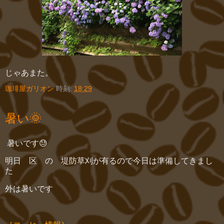
じゃあまた。
珈琲屋ガリオン
時刻:
18:29
暑い🌞
暑いです😓
明日 区 の 堤防草刈が有るので今日は準備してきまし
た
外は暑いです