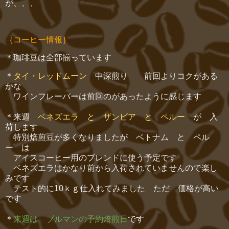
が、、、
｛コーヒー情報｝
＊珈琲豆は全部揃っています
＊
タイ・レッドムーン
中深煎り 前回よりコクがある
かな
ワインフレーバーは前回のがあったように感じます
＊来週
ベネズエラ と ザンビア と ペルー
が 入
荷します
特別焙煎豆が多くなりましたが ベトナム と ペル
ー は
アイスコーヒー用のブレンドに使う予定です
ベネズエラはかなり前から入荷されていませんので楽し
みです
テスト的に10ｋｇ仕入れてみました ただ 価格が高い
です
＊
来週は ブルマンの予約焙煎日
です