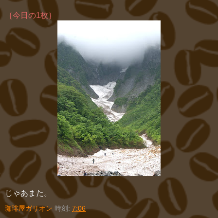
｛今日の1枚｝
じゃあまた。
珈琲屋ガリオン
時刻:
7:06