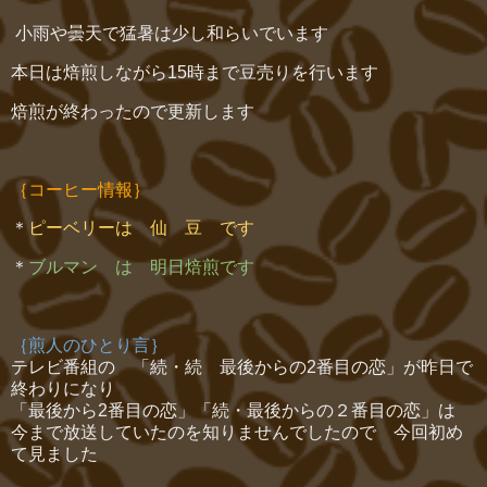
小雨や曇天で猛暑は少し和らいでいます
本日は焙煎しながら15時まで豆売りを行います
焙煎が終わったので更新します
｛コーヒー情報｝
＊
ピーベリーは 仙 豆 です
＊
ブルマン は 明日焙煎です
｛煎人のひとり言｝
テレビ番組の 「続・続 最後からの2番目の恋」が昨日で
終わりになり
「最後から2番目の恋」「続・最後からの２番目の恋」は
今まで放送していたのを知りませんでしたので 今回初め
て見ました