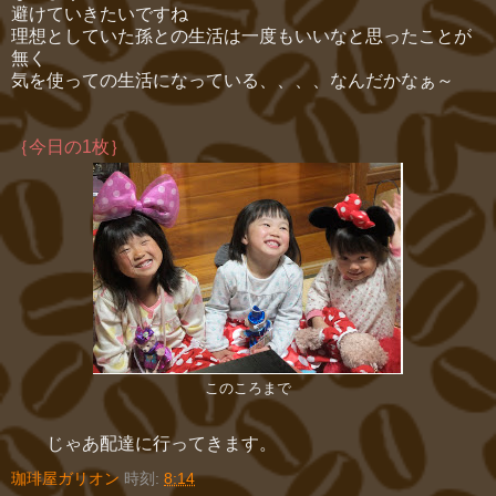
避けていきたいですね
理想としていた孫との生活は一度もいいなと思ったことが
無く
気を使っての生活になっている、、、、なんだかなぁ～
｛今日の1枚｝
このころまで
じゃあ配達に行ってきます。
珈琲屋ガリオン
時刻:
8:14