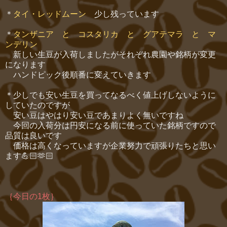
＊
タイ・レッドムーン
少し残っています
＊
タンザニア と コスタリカ と グアテマラ と マ
ンデリン
新しい生豆が入荷しましたがそれぞれ農園や銘柄が変更
になります
ハンドピック後順番に変えていきます
＊少しでも安い生豆を買ってなるべく値上げしないように
していたのですが
安い豆はやはり安い豆であまりよく無いですね
今回の入荷分は円安になる前に使っていた銘柄ですので
品質は良いです
価格は高くなっていますが企業努力で頑張りたちと思い
ます💪🏻🫶🏻
｛今日の1枚｝