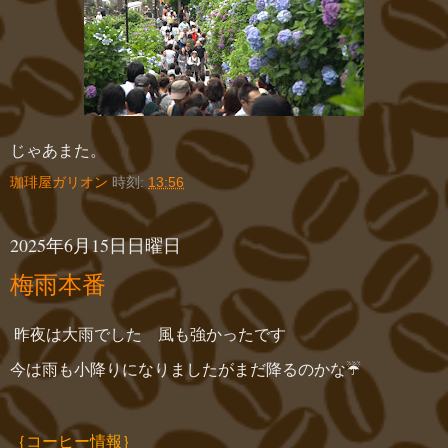
じゃあまた。
珈琲屋ガリオン
時刻:
13:56
2025年6月15日日曜日
梅雨本番
昨夜は大雨でした 風も強かったです
今は雨も小降りになりましたがまだ降るのかな☔
｛コーヒー情報｝