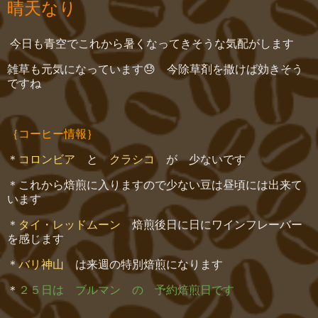
晴天なり
今日も青空でこれから暑くなってきそうな気配がします
雑草も元気になっています😓 今除草剤を撒けば効きそう
ですね
｛コーヒー情報｝
＊
コロンビア
と
クラシコ
が 少ないです
＊これから焙煎に入りますので少ない豆は昼頃には出来て
います
＊
タイ・レッドムーン
焙煎後日に日にワインフレーバー
を感じます
＊
バリ神山
は来週の特別焙煎になります
＊
２５日は ブルマン の 予約焙煎日です